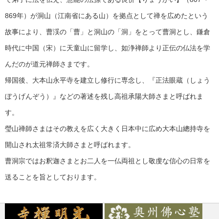
869年）が洞山（江南省にある山）を拠点として禅を広めたという
故事により、曹渓の「曹」と洞山の「洞」をとって曹洞とし、鎌倉
時代に中国（宋）に天童山に留学し、如浄禅師より正伝の仏法を学
んだのが道元禅師さまです。
帰国後、大本山永平寺を建立し修行に専念し、『正法眼蔵（しょう
ぼうげんぞう）』などの著述を残し高祖承陽大師さまと呼ばれま
す。
瑩山禅師さまはその教えを広く大きく日本中に広め大本山總持寺を
開山され太祖常済大師さまと呼ばれます。
曹洞宗ではお釈迦さまとお二人を一仏両祖とし敬虔な信心の日常を
送ることを旨としております。