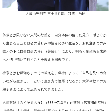
大藏山光明寺 三十世住職 稀雲 浩昭
仏教とは限りない人間の欲望と、自分本位の偏った見方、感じ方か
ら生じる自己と他者の苦しみや悩みの多い生活を、お釈迦さまのみ
教えの下に自分自身の修行（菩薩行）により、明るく希望ある未来
へと切り拓いて行くことを教える宗教です。
禅宗とはお釈迦さまのその教えを、坐禅によって「自己を見つめ合
いながら生きる」、という生き方で達磨（だるま）大師や数々のお
弟子さまによって広められてきました。
六祖慧能【ろくそえのう】（638〜713年）が曹渓（広東省曲江県）
で弟子に法を伝え、慧能の法孫である良价【りょうかい】（807〜